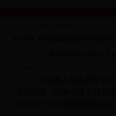
首页
机构简介
安全要闻
公文公告
政务信息公开
政策解读
县区安
|
|
|
|
|
|
位置：
首页
>
综合报道
>
领导专辑
>> 正文
关于印发《河南省建立领导班子和领导干
档案实施办法（试行）》
作者： 来源： 关注：
时间：2016-04-05 09:32:28
河南省人民政府安全生
关于印发《河南省建立领导
安全生产工作实绩档案实施
的