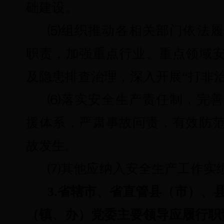
础建设。
⑸
组织推动各相关部门依法履
职责，加强重点行业、重点领域
及隐患排查治理，深入开展“打非治
⑹
落实安全生产责任制，完善
援体系，严肃事故问责，有效防
故发生。
⑺
其他应纳入安全生产工作实
3.省辖市、省直管县（市）、
（镇、办）党委主要领导应履行职