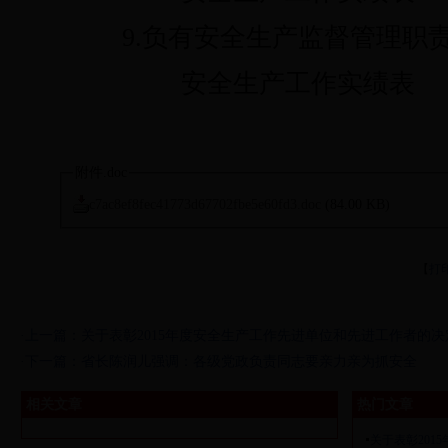
9.负有安全生产监督管理职责
安全生产工作实绩表
附件.doc
c7ac8ef8fec41773d67702fbe5e60fd3.doc
(84.00 KB)
【
打
·上一篇：
关于表彰2015年度安全生产工作先进单位和先进工作者的决
·下一篇：
省长陈润儿强调：各级党政负责同志要亲力亲为抓安全
相关文章
热门文章
关于表彰201