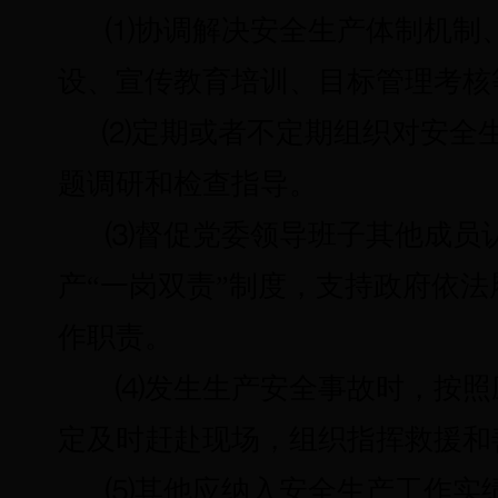
⑴
协调解决安全生产体制机制
设、宣传教育培训、目标管理考核
⑵
定期或者不定期组织对安全
题调研和检查指导。
⑶
督促党委领导班子其他成员
产“一岗双责”制度，支持政府依
作职责。
⑷
发生生产安全事故时，按照
定及时赶赴现场，组织指挥救援和
⑸
其他应纳入安全生产工作实