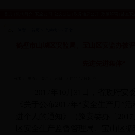
首页
机构简介
安全要闻
公文公告
政务信息公开
政策解读
县区安
|
|
|
|
|
|
位置：
首页
>
光荣榜
>> 正文
鹤壁市山城区安监局、宝山区安监办被评
先进先进集体”
作者： 来源： 关注：
时间：2017-11-17 16:02:22
2017
年
10
月
31
日，省政府安
《关于公布
2017
年“安全生产月”
进个人的通知》（豫安委办〔
2017
区安全生产监督管理局、宝山区循