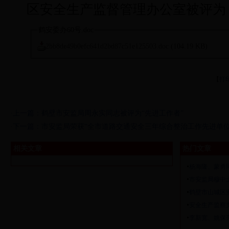
区安全生产监督管理办公室被评为
鹤安委办60号.doc
2bb8de49b0efc641d2bd87c51e125503.doc
(104.19 KB)
【
打
·上一篇：
鹤壁市安监局周永实同志被评为“先进工作者”
·下一篇：
市安监局荣获“全市道路交通安全三年综合整治工作先进单位
相关文章
热门文章
杨海隆、蒙勇
市安监局穆中
鹤壁市山城区
安全生产监察
李新宽、姚保